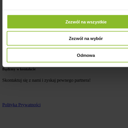
REGON: 147485845
NIP: PL5213681624
Zezwól na wszystkie
Oferta
Dla przewoźnika
Zezwól na wybór
Dla klienta
Do pobrania
O nas
Odmowa
Kontakt
Bądźmy w kontakcie
Skontaktuj się z nami i zyskaj pewnego partnera!
Polityka Prywatności