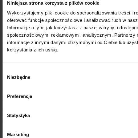
Niniejsza strona korzysta z plików cookie
Wzór faktury EUR
Wzór faktury PLN
Oświadczenie o rachunku
Wykorzystujemy pliki cookie do spersonalizowania treści i r
bankowym
oferować funkcje społecznościowe i analizować ruch w nasze
Zostaw adres email i otrzymaj warunki współpracy!
Informacje o tym, jak korzystasz z naszej witryny, udostęp
Wyślij swój mail
społecznościowym, reklamowym i analitycznym. Partnerzy 
informacje z innymi danymi otrzymanymi od Ciebie lub uzy
Pomocne porady i instrukcje
korzystania z ich usług.
Przydatne pojęcia
pobierz
Podstawowe wyposażenie auta
pobierz
Pozycje w CMR - Przykład
pobierz
Wybór
Zasady bezpieczeństwa kierowców
pobierz
Niezbędne
zgody
Tunele i płatne drogi
pobierz
Słownik angielskich pojęć
pobierz
Preferencje
Biuro
Clermont Express Sp. z o.o.
Statystyka
ul. Mickiewicza 36A,
01-616 Warszawa, Polska
telefon
+48 (22) 300 87 36
Marketing
KRS: 0000527589