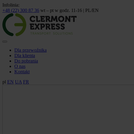
Infolinia:
+48 (22) 300 87 36
wt – pt w godz. 11-16 | PL/EN
Dla przewoźnika
Dla klienta
Do pobrania
O nas
Kontakt
pl
EN
UA
FR